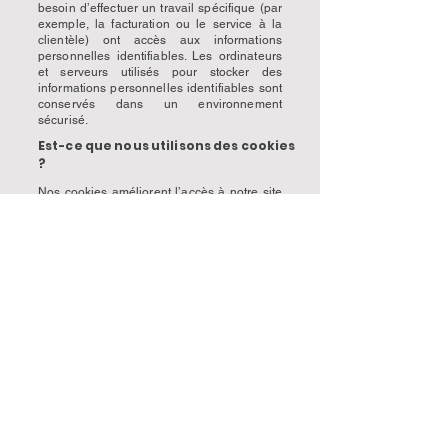
besoin d’effectuer un travail spécifique (par
exemple, la facturation ou le service à la
clientèle) ont accès aux informations
personnelles identifiables. Les ordinateurs
et serveurs utilisés pour stocker des
informations personnelles identifiables sont
conservés dans un environnement
sécurisé.
Est-ce que nous utilisons des cookies
?
Nos cookies améliorent l’accès à notre site
et identifient les visiteurs réguliers. En outre,
nos cookies améliorent l’expérience
d’utilisateur grâce au suivi et au ciblage de
ses intérêts. Cependant, cette utilisation des
cookies n’est en aucune façon liée à des
informations personnelles identifiables sur
notre site.
6. Se désabonner
Nous utilisons l’adresse e-mail que vous
fournissez pour vous envoyer des
informations et mises à jour relatives à votre
commande, des nouvelles de l’entreprise
de façon occasionnelle, des informations
sur des produits liés, etc. Si à n’importe quel