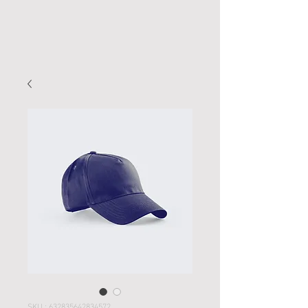
SKU : 632835642834572